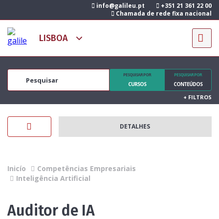
info@galileu.pt
+351 21 361 22 00
Chamada de rede fixa nacional
PESQUISAR POR
PESQUISAR POR
CURSOS
CONTEÚDOS
+
FILTROS
DETALHES
Inicío
Competências Empresariais
Inteligência Artificial
Auditor de IA