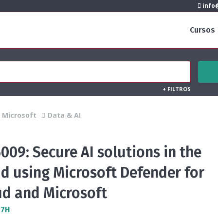
info@
Cursos
+
FILTROS
Microsoft
Data & AI
009: Secure AI solutions in the
d using Microsoft Defender for
ud and Microsoft
 7H