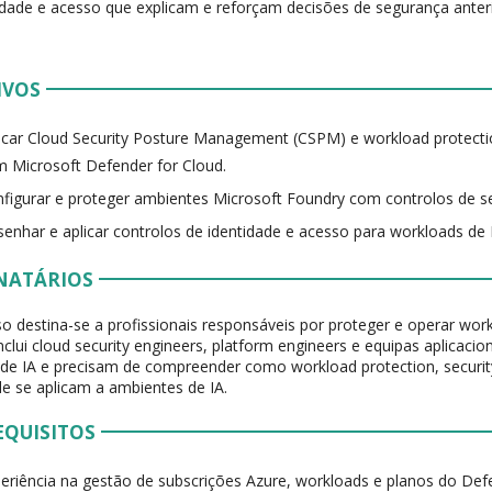
idade e acesso que explicam e reforçam decisões de segurança ante
IVOS
icar Cloud Security Posture Management (CSPM) e workload protectio
 Microsoft Defender for Cloud.
figurar e proteger ambientes Microsoft Foundry com controlos de se
enhar e aplicar controlos de identidade e acesso para workloads de 
NATÁRIOS
so destina-se a profissionais responsáveis por proteger e operar wor
inclui cloud security engineers, platform engineers e equipas aplicac
 de IA e precisam de compreender como workload protection, securit
de se aplicam a ambientes de IA.
EQUISITOS
eriência na gestão de subscrições Azure, workloads e planos do Defe