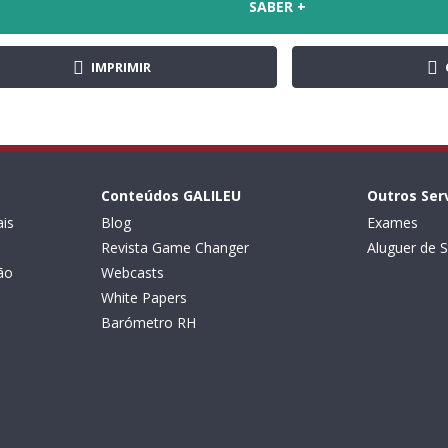
SABER +
IMPRIMIR
Conteúdos GALILEU
Outros Ser
is
Blog
Exames
Revista Game Changer
Aluguer de S
ão
Webcasts
White Papers
Barómetro RH