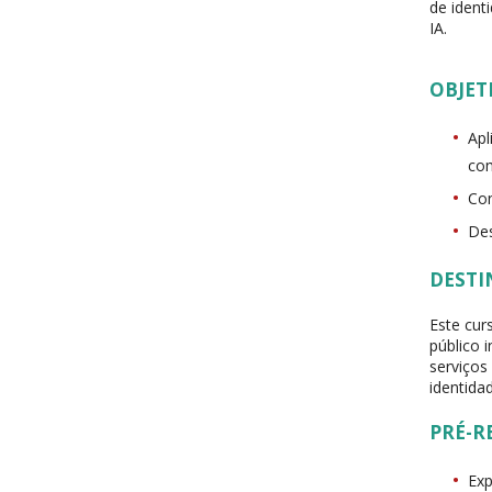
de ident
IA.
OBJET
Apl
com
Con
Des
DESTI
Este cur
público 
serviços
identida
PRÉ-R
Exp