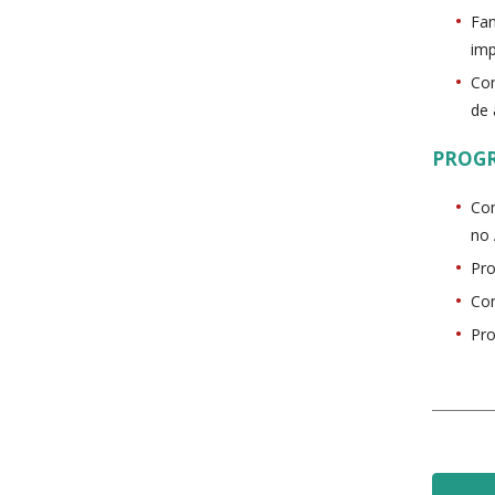
Fam
imp
Com
de 
PROG
Com
no
Pro
Con
Pro