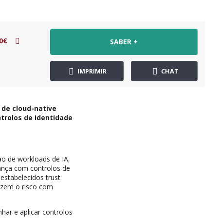
0€
SABER +
IMPRIMIR
CHAT
 de cloud-native
trolos de identidade
ão de workloads de IA,
rança com controlos de
estabelecidos trust
uzem o risco com
har e aplicar controlos