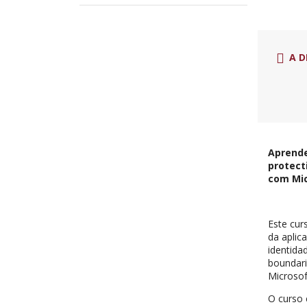
A D
Aprende
protect
com Mic
Este cur
da aplic
identida
boundari
Microsof
O curso 