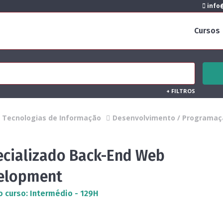
info@
Cursos
+
FILTROS
Tecnologias de Informação
Desenvolvimento / Programaç
ecializado Back-End Web
elopment
o curso: Intermédio - 129H