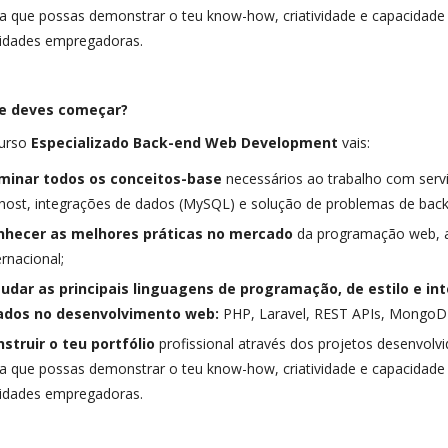
a que possas demonstrar o teu know-how, criatividade e capacidade
idades empregadoras.
e deves começar?
urso
Especializado Back-end Web Development
vais:
minar todos os conceitos-base
necessários ao trabalho com serv
host, integrações de dados (MySQL) e solução de problemas de back
nhecer as melhores práticas no mercado
da programação web, a 
ernacional;
tudar as principais linguagens de programação, de estilo e i
ados no desenvolvimento web:
PHP, Laravel, REST APIs, MongoDB
struir o teu portfólio
profissional através dos projetos desenvolv
a que possas demonstrar o teu know-how, criatividade e capacidade
idades empregadoras.