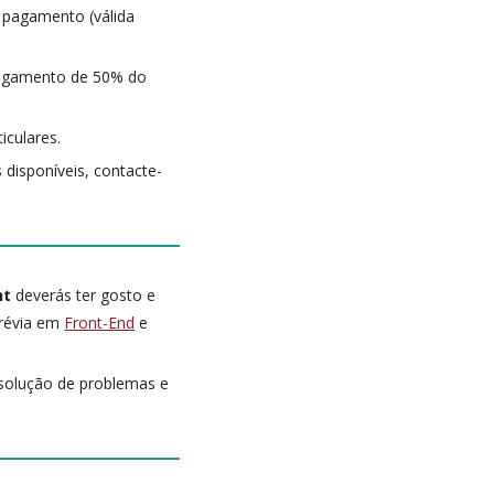
 pagamento (válida
 pagamento de 50% do
iculares.
 disponíveis, contacte-
nt
deverás ter gosto e
prévia em
Front-End
e
esolução de problemas e