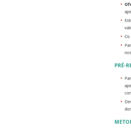
Of
ape
Est
val
Os 
Par
nos
PRÉ-R
Par
ape
co
Dev
dom
METO