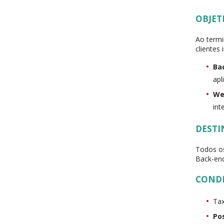
OBJET
Ao termi
clientes
Ba
apl
We
int
DESTI
Todos os
Back-en
COND
Tax
Po