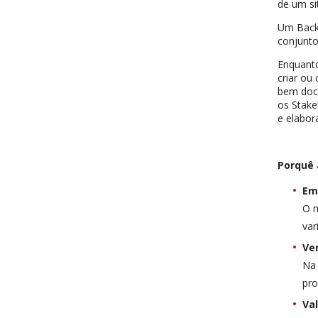
de um si
Um Back
conjunto
Enquanto
criar ou
bem docu
os Stake
e elabor
Porquê
Em
O m
var
Ve
Na 
pro
Va