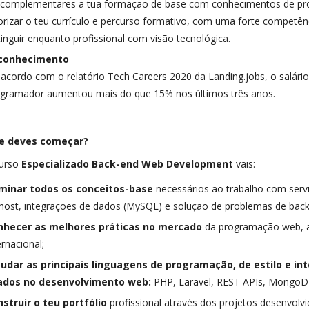
 complementares a tua formação de base com conhecimentos de pr
orizar o teu currículo e percurso formativo, com uma forte competência
tinguir enquanto profissional com visão tecnológica.
conhecimento
acordo com o relatório Tech Careers 2020 da Landing.jobs, o salário
gramador aumentou mais do que 15% nos últimos três anos.
e deves começar?
urso
Especializado Back-end Web Development
vais:
minar todos os conceitos-base
necessários ao trabalho com serv
host, integrações de dados (MySQL) e solução de problemas de back
nhecer as melhores práticas no mercado
da programação web, a 
ernacional;
tudar as principais linguagens de programação, de estilo e i
ados no desenvolvimento web:
PHP, Laravel, REST APIs, MongoDB
struir o teu portfólio
profissional através dos projetos desenvolv