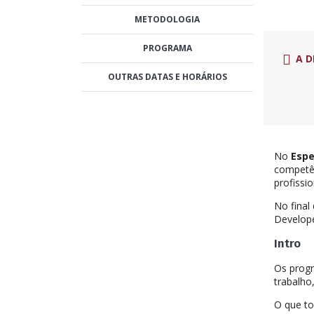
METODOLOGIA
PROGRAMA
A D
OUTRAS DATAS E HORÁRIOS
No
Espe
competên
profissi
No final
Develope
Intro
Os progr
trabalho
O que to