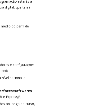
ogramação estarás a
 digital, que te irá
 médio do perfil de
idores e configurações
-end;
nível nacional e
nterfaces/softwares
 e ExpressJS;
idos ao longo do curso,