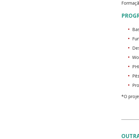
Formação
PROG
Bas
Fun
Des
Wor
PHP
Pit
Pro
*O proje
OUTRA