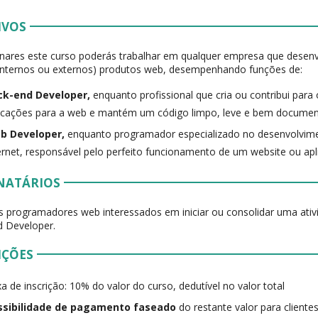
IVOS
nares este curso poderás trabalhar em qualquer empresa que desenv
 internos ou externos) produtos web, desempenhando funções de:
ck-end Developer,
enquanto profissional que cria ou contribui pa
icações para a web e mantém um código limpo, leve e bem documen
b Developer,
enquanto programador especializado no desenvolvime
ernet, responsável pelo perfeito funcionamento de um website ou ap
NATÁRIOS
 programadores web interessados em iniciar ou consolidar uma ativ
d Developer.
IÇÕES
a de inscrição: 10% do valor do curso, dedutível no valor total
ssibilidade de pagamento faseado
do restante valor para clientes