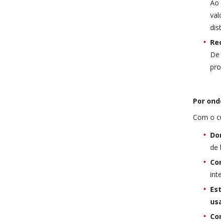
Ao
val
dis
Re
De 
pro
Por ond
Com o c
Do
de 
Co
int
Es
us
Con