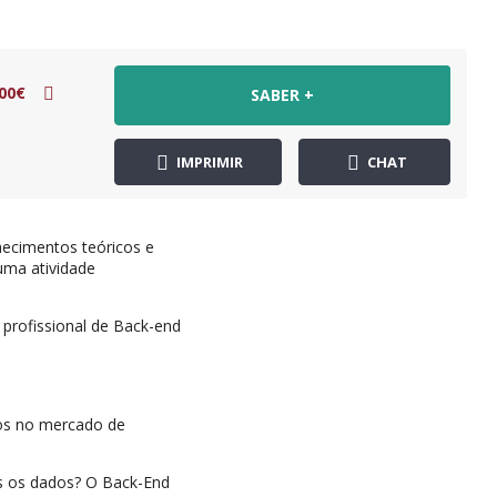
00€
SABER +
IMPRIMIR
CHAT
hecimentos teóricos e
uma atividade
 profissional de Back-end
dos no mercado de
s os dados? O Back-End