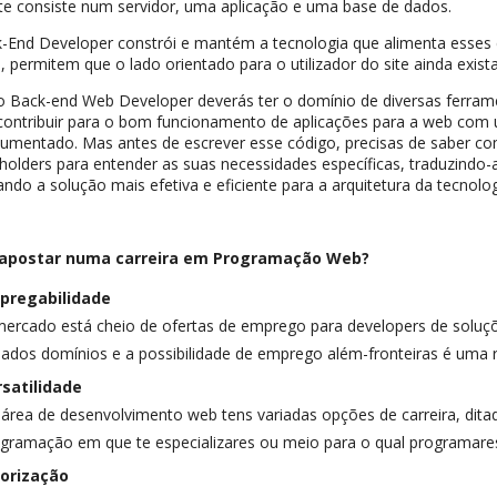
te consiste num servidor, uma aplicação e uma base de dados.
-End Developer constrói e mantém a tecnologia que alimenta esse
, permitem que o lado orientado para o utilizador do site ainda exist
 Back-end Web Developer deverás ter o domínio de diversas ferram
 contribuir para o bom funcionamento de aplicações para a web com 
mentado. Mas antes de escrever esse código, precisas de saber c
holders para entender as suas necessidades específicas, traduzindo-
ando a solução mais efetiva e eficiente para a arquitetura da tecnologia
 apostar numa carreira em Programação Web?
pregabilidade
ercado está cheio de ofertas de emprego para developers de solu
iados domínios e a possibilidade de emprego além-fronteiras é uma r
rsatilidade
área de desenvolvimento web tens variadas opções de carreira, dita
gramação em que te especializares ou meio para o qual programare
lorização