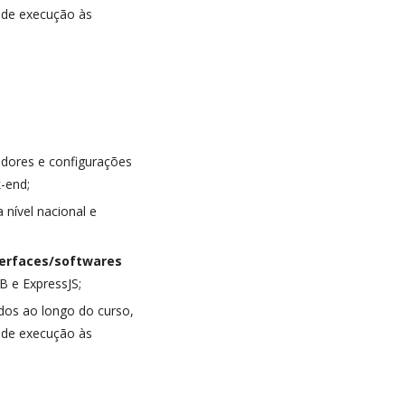
 de execução às
idores e configurações
-end;
nível nacional e
nterfaces/softwares
 e ExpressJS;
idos ao longo do curso,
 de execução às