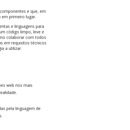
s componentes e que, em
a em primeiro lugar.
entas e linguagens para
um código limpo, leve e
omo colaborar com todos
as em requisitos técnicos
 a utilizar.
ções web nos mais
ealidade.
das pela linguagem de
s.