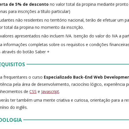
erta de 5% de desconto
no valor total da propina mediante pronto
nas para inscrições a título particular)
udantes não residentes no território nacional, terão de efetuar um
or total da propina no momento da inscrição.
valores apresentados não incluem IVA. Isenção do valor do IVA a part
a informações completas sobre os requisitos e condições financeiras
 através do botão Saber +
EQUISITOS
a frequentares o curso
Especializado Back-End Web Developme
tência pela área de desenvolvimento, raciocínio lógico, experiência 
nhecimentos de
CSS
e
Javascript
.
erás ter também uma mente criativa e curiosa, orientação para a r
ínio do inglês.
DOLOGIA