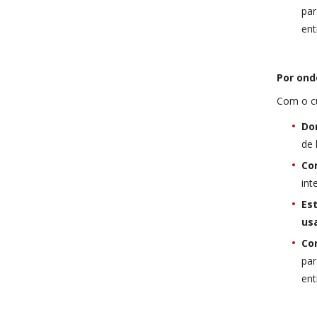
par
ent
Por ond
Com o c
Do
de 
Co
int
Es
us
Con
par
ent