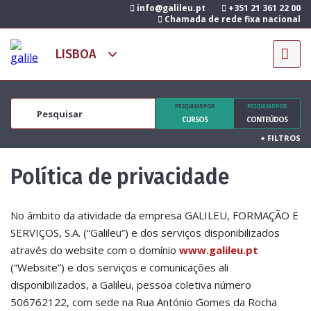
info@galileu.pt
+351 21 361 22 00
Chamada de rede fixa nacional
PESQUISAR POR
PESQUISAR POR
CURSOS
CONTEÚDOS
+
FILTROS
Política de privacidade
No âmbito da atividade da empresa GALILEU, FORMAÇÃO E
SERVIÇOS, S.A. (“Galileu”) e dos serviços disponibilizados
através do website com o domínio
www.galileu.pt
(“Website”) e dos serviços e comunicações ali
disponibilizados, a Galileu, pessoa coletiva número
506762122, com sede na Rua António Gomes da Rocha