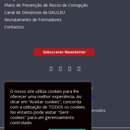
Plano de Prevenção de Riscos de Corrupção
Canal de Denúncias da GALILEU
Recrutamento de Formadores
Contactos
Subscrever Newsletter
Livro de Reclamações Electrónico
O nosso site utiliza cookies para lhe
oferecer uma melhor experiência. Ao
clicar em “Aceitar cookies”, concorda
com a utilização de TODOS os cookies.
GALILEU 2026 © Todos os direitos reservados
No entanto pode visitar "Gerir
cookies" para um gerenciamento
controlado.