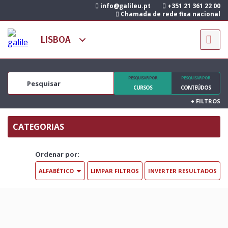
info@galileu.pt
+351 21 361 22 00
Chamada de rede fixa nacional
PESQUISAR POR
PESQUISAR POR
CURSOS
CONTEÚDOS
+
FILTROS
CATEGORIAS
Ordenar por:
LIMPAR FILTROS
INVERTER RESULTADOS