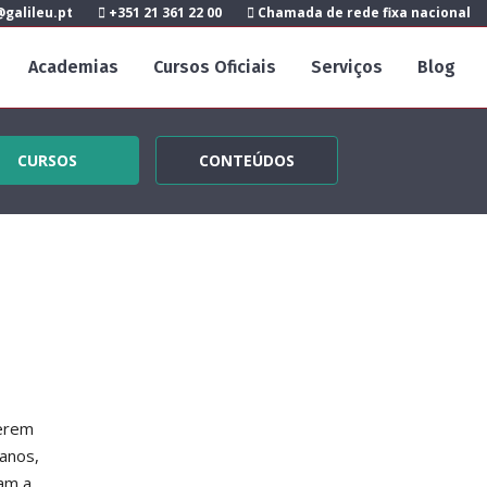
galileu.pt
+351 21 361 22 00
Chamada de rede fixa nacional
Academias
Cursos Oficiais
Serviços
Blog
CURSOS
CONTEÚDOS
gerem
anos,
dam a