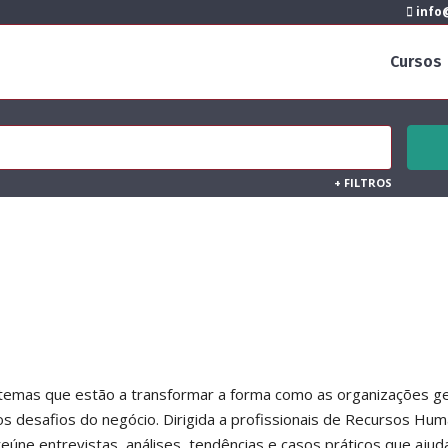
info@
Cursos
+
FILTROS
 temas que estão a transformar a forma como as organizações 
 desafios do negócio. Dirigida a profissionais de Recursos Hum
reúne entrevistas, análises, tendências e casos práticos que aju