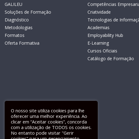
GALILEU
Competências Empresaria
Soluções de Formação
Criatividade
Diagnóstico
Tecnologias de Informaç
Metodologias
Academias
Formatos
Employability Hub
Oferta Formativa
E-Learning
Cursos Oficiais
Catálogo de Formação
O nosso site utiliza cookies para lhe
oferecer uma melhor experiência. Ao
clicar em “Aceitar cookies”, concorda
com a utilização de TODOS os cookies.
Livro de Reclamações Electrónico
No entanto pode visitar "Gerir
cookies" para um gerenciamento