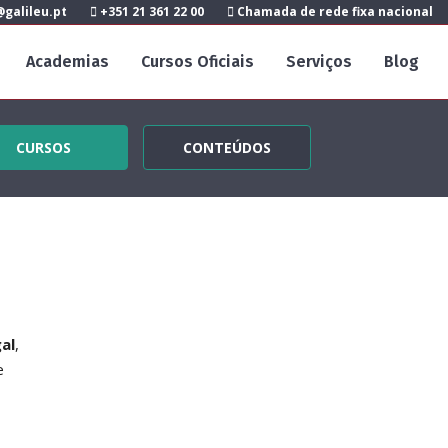
galileu.pt
+351 21 361 22 00
Chamada de rede fixa nacional
Academias
Cursos Oficiais
Serviços
Blog
CURSOS
CONTEÚDOS
al
,
e