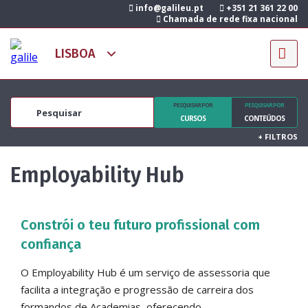
info@galileu.pt
+351 21 361 22 00
Chamada de rede fixa nacional
PESQUISAR POR
PESQUISAR POR
CURSOS
CONTEÚDOS
+
FILTROS
Employability Hub
Constrói o teu futuro profissional com
confiança
O Employability Hub é um serviço de assessoria que
facilita a integração e progressão de carreira dos
formandos de Academias, oferecendo