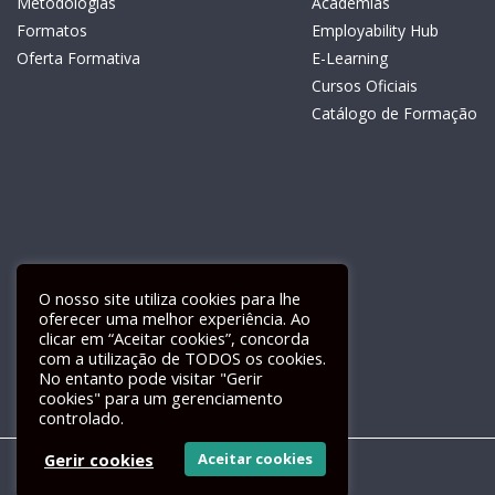
Metodologias
Academias
Formatos
Employability Hub
Oferta Formativa
E-Learning
Cursos Oficiais
Catálogo de Formação
O nosso site utiliza cookies para lhe
oferecer uma melhor experiência. Ao
clicar em “Aceitar cookies”, concorda
com a utilização de TODOS os cookies.
Livro de Reclamações Electrónico
No entanto pode visitar "Gerir
cookies" para um gerenciamento
controlado.
Gerir cookies
Aceitar cookies