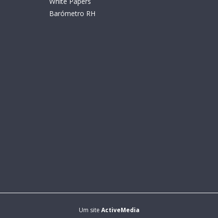
White Papers
Barómetro RH
Um site
ActiveMedia