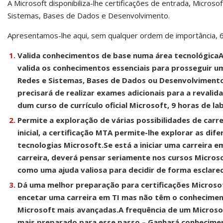
A Microsoft disponibiliza-lhe certificações de entrada, Micro
Sistemas, Bases de Dados e Desenvolvimento.
Apresentamos-lhe aqui, sem qualquer ordem de importância, 6
Valida conhecimentos de base numa área tecnológica
A
valida os conhecimentos essenciais para prosseguir u
Redes e Sistemas, Bases de Dados ou Desenvolvimento. E
precisará de realizar exames adicionais para a revalida
dum curso de currículo oficial Microsoft, 9 horas de l
Permite a exploração de várias possibilidades de carre
inicial, a certificação MTA permite-lhe explorar as dif
tecnologias Microsoft.
Se está a iniciar uma carreira 
carreira, deverá pensar seriamente nos cursos Micros
como uma ajuda valiosa para decidir de forma esclareci
Dá uma melhor preparação para certificações Microso
encetar uma carreira em TI mas não têm o conheciment
Microsoft mais avançadas.
A frequência de um Microso
mais preparado para esse passo – Ganhará conhecimen