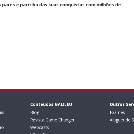
pares e partilha das suas conquistas com milhões de
Conteúdos GALILEU
Outros Ser
is
Blog
Exames
Revista Game Changer
Aluguer de S
ão
Webcasts