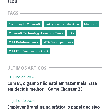
BLOG
TAGS
Certificação Microsoft
entry level certification
Microsoft
Microsoft Technology Associate Track
mta
MTA Database track
MTA Developer track
MTA IT Infrastructure track
ÚLTIMOS ARTIGOS
31 Julho de 2026
Com IA, o ganho não está em fazer mais. Está
em decidir melhor – Game Changer 25
24 Julho de 2026
Employer Branding na prática: o papel decisivo