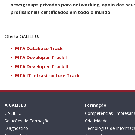
newsgroups privados para networking, apoio dos seus 
profissionais certificados em todo o mundo.
Oferta GALILEU:
MTA Database Track
MTA Developer Track I
MTA Developer Track II
MTA IT Infrastructure Track
A GALILEU
Formação
GALILEU
Competências Empresaria
Soluções de Formação
Criatividade
Diagnóstico
Tecnologias de Informaç