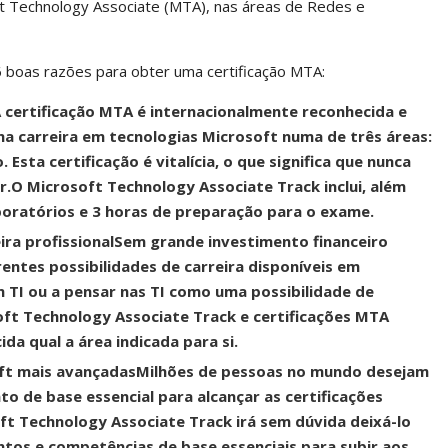
soft Technology Associate (MTA), nas áreas de Redes e
 boas razões para obter uma certificação MTA:
 certificação MTA é internacionalmente reconhecida e
ma carreira em tecnologias Microsoft numa de três áreas:
sta certificação é vitalícia, o que significa que nunca
r.
O Microsoft Technology Associate Track inclui, além
aboratórios e 3 horas de preparação para o exame.
ira profissional
Sem grande investimento financeiro
erentes possibilidades de carreira disponíveis em
em TI ou a pensar nas TI como uma possibilidade de
oft Technology Associate Track e certificações MTA
da qual a área indicada para si.
ft mais avançadas
Milhões de pessoas no mundo desejam
o de base essencial para alcançar as certificações
ft Technology Associate Track irá sem dúvida deixá-lo
tos e competências de base essenciais para subir aos