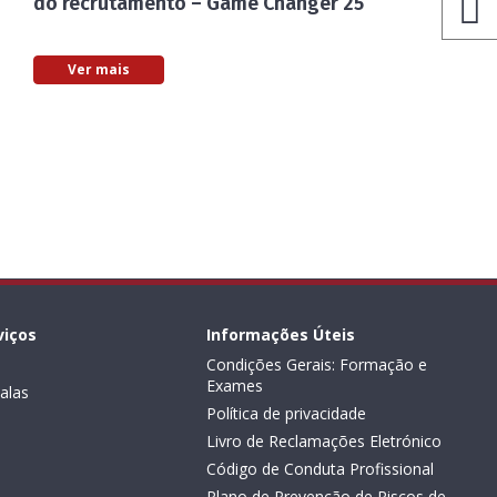
do recrutamento – Game Changer 25
Ver mais
viços
Informações Úteis
Condições Gerais: Formação e
Exames
alas
Política de privacidade
Livro de Reclamações Eletrónico
Código de Conduta Profissional
Plano de Prevenção de Riscos de