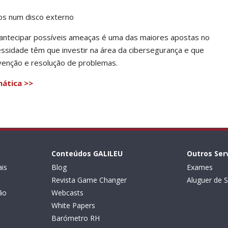
os num disco externo
 antecipar possíveis ameaças é uma das maiores apostas no
ssidade têm que investir na área da cibersegurança e que
enção e resolução de problemas.
ática >>
Conteúdos GALILEU
Outros Ser
is
Blog
Exames
Revista Game Changer
Aluguer de S
ão
Webcasts
White Papers
Barómetro RH