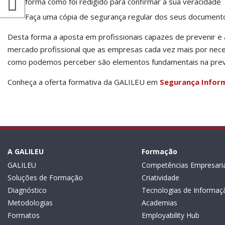
forma como foi redigido para confirmar a sua veracidade
Faça uma cópia de segurança regular dos seus document
Desta forma a aposta em profissionais capazes de prevenir e
mercado profissional que as empresas cada vez mais por nece
como podemos perceber são elementos fundamentais na prev
Conheça a oferta formativa da GALILEU em
Segurança Inform
A GALILEU
Formação
GALILEU
Competências Empresaria
Soluções de Formação
Criatividade
Diagnóstico
Tecnologias de Informaç
Metodologias
Academias
Formatos
Employability Hub