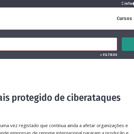
info@
Cursos
+
FILTROS
is protegido de ciberataques
ma vez registado que continua ainda a afetar organizações e
 onde empresas de renome internacional pararam a produção e