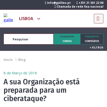
info@galileu.pt
+351 21 361 22 00
Chamada de rede fixa nacional
PESQUISAR POR
PESQUISAR POR
CURSOS
CONTEÚDOS
+
FILTROS
Inicío
Blog
8 de Março de 2018
A sua Organização está
preparada para um
ciberataque?