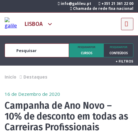
info@galileu.pt
+351 21 361 22 00
Chamada de rede fixa nacional
PESQUISAR POR
PESQUISAR POR
CURSOS
CONTEÚDOS
+
FILTROS
Inicío
Destaques
16 de Dezembro de 2020
Campanha de Ano Novo –
10% de desconto em todas as
Carreiras Profissionais