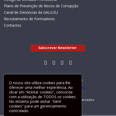
Plano de Prevenção de Riscos de Corrupção
Canal de Denúncias da GALILEU
Recrutamento de Formadores
Contactos
Subscrever Newsletter
Livro de Reclamações Electrónico
O nosso site utiliza cookies para lhe
oferecer uma melhor experiência. Ao
clicar em “Aceitar cookies”, concorda
com a utilização de TODOS os cookies.
GALILEU 2026 © Todos os direitos reservados
No entanto pode visitar "Gerir
cookies" para um gerenciamento
controlado.