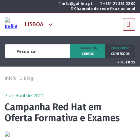
info@galileu.pt
+351 21 361 22 00
Chamada de rede fixa nacional
PESQUISAR POR
PESQUISAR POR
CURSOS
CONTEÚDOS
+
FILTROS
Inicío
Blog
7 de Abril de 2021
Campanha Red Hat em
Oferta Formativa e Exames