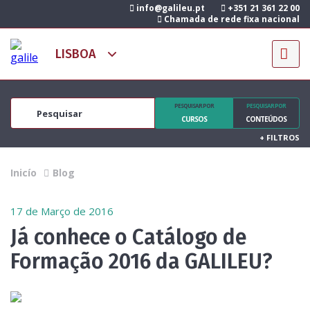
info@galileu.pt
+351 21 361 22 00
Chamada de rede fixa nacional
PESQUISAR POR
PESQUISAR POR
CURSOS
CONTEÚDOS
+
FILTROS
Inicío
Blog
17 de Março de 2016
Já conhece o Catálogo de
Formação 2016 da GALILEU?