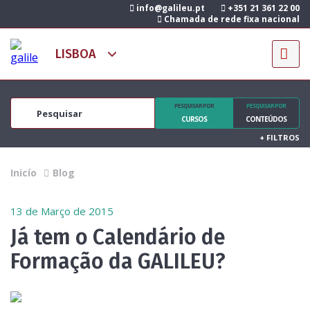
info@galileu.pt
+351 21 361 22 00
Chamada de rede fixa nacional
PESQUISAR POR
PESQUISAR POR
CURSOS
CONTEÚDOS
+
FILTROS
Inicío
Blog
13 de Março de 2015
Já tem o Calendário de
Formação da GALILEU?