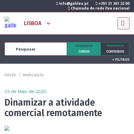
info@galileu.pt
+351 21 361 22 00
Chamada de rede fixa nacional
PESQUISAR POR
PESQUISAR POR
CURSOS
CONTEÚDOS
+
FILTROS
Inicío
webcasts
25 de Maio de 2020
Dinamizar a atividade
comercial remotamente