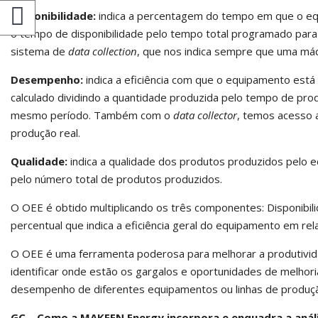
Disponibilidade:
indica a percentagem do tempo em que o equi
o tempo de disponibilidade pelo tempo total programado para
sistema de
data collection
, que nos indica sempre que uma máq
Desempenho:
indica a eficiência com que o equipamento está 
calculado dividindo a quantidade produzida pelo tempo de pr
mesmo período. Também com o
data collector
, temos acesso
produção real.
Qualidade:
indica a qualidade dos produtos produzidos pelo e
pelo número total de produtos produzidos.
O OEE é obtido multiplicando os três componentes: Disponibi
percentual que indica a eficiência geral do equipamento em re
O OEE é uma ferramenta poderosa para melhorar a produtividad
identificar onde estão os gargalos e oportunidades de melho
desempenho de diferentes equipamentos ou linhas de produç
GC – Como a MAKEEN Energy incorpora e enquadra a anál