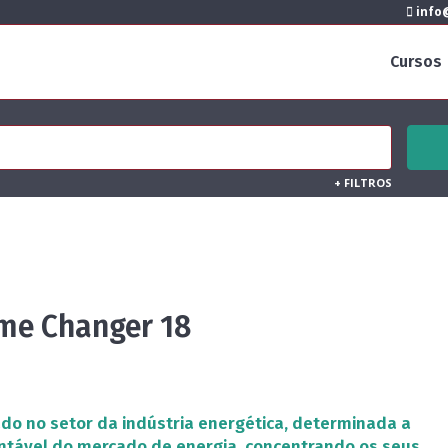
info@
Cursos
+
FILTROS
me Changer 18
do no setor da indústria energética, determinada a
tável do mercado de energia, concentrando os seus