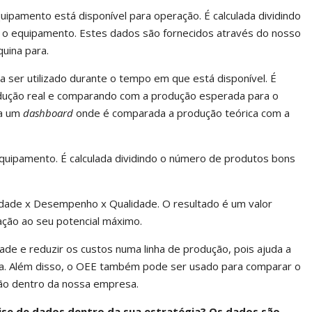
pamento está disponível para operação. É calculada dividindo
 o equipamento. Estes dados são fornecidos através do nosso
uina para.
a ser utilizado durante o tempo em que está disponível. É
odução real e comparando com a produção esperada para o
 a um
dashboard
onde é comparada a produção teórica com a
quipamento. É calculada dividindo o número de produtos bons
lidade x Desempenho x Qualidade. O resultado é um valor
lação ao seu potencial máximo.
e e reduzir os custos numa linha de produção, pois ajuda a
ria. Além disso, o OEE também pode ser usado para comparar o
ão dentro da nossa empresa.
ise de dados dentro da sua estratégia? Os dados são