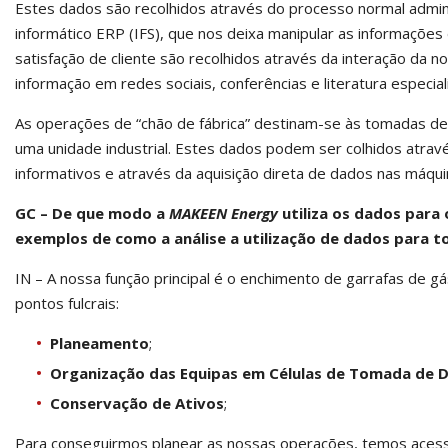
Estes dados são recolhidos através do processo normal admin
informático ERP (IFS), que nos deixa manipular as informaçõe
satisfação de cliente são recolhidos através da interação da
informação em redes sociais, conferências e literatura especial
As operações de “chão de fábrica” destinam-se às tomadas de 
uma unidade industrial. Estes dados podem ser colhidos atrav
informativos e através da aquisição direta de dados nas máqu
GC – De que modo a
MAKEEN Energy
utiliza os dados para 
exemplos de como a análise a utilização de dados para 
IN – A nossa função principal é o enchimento de garrafas de 
pontos fulcrais:
Planeamento
;
Organização das Equipas em Células de Tomada de
Conservação de Ativos
;
Para conseguirmos planear as nossas operações, temos acess