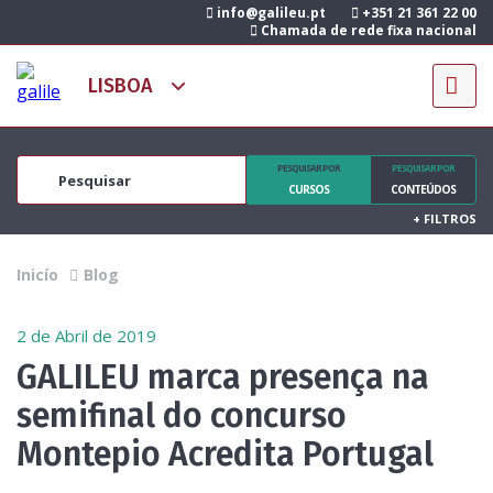
info@galileu.pt
+351 21 361 22 00
Chamada de rede fixa nacional
PESQUISAR POR
PESQUISAR POR
CURSOS
CONTEÚDOS
+
FILTROS
Inicío
Blog
2 de Abril de 2019
GALILEU marca presença na
semifinal do concurso
Montepio Acredita Portugal