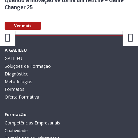
Quando a inovação se torna um fetiche – Game
Changer 25
Ver mais
A GALILEU
GALILEU
Soluções de Formação
Diagnóstico
Metodologias
Formatos
Oferta Formativa
Formação
Competências Empresariais
Criatividade