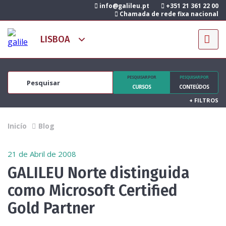
info@galileu.pt
+351 21 361 22 00
Chamada de rede fixa nacional
PESQUISAR POR
PESQUISAR POR
CURSOS
CONTEÚDOS
+
FILTROS
Inicío
Blog
21 de Abril de 2008
GALILEU Norte distinguida
como Microsoft Certified
Gold Partner