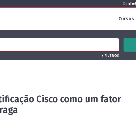
info@
Cursos
+
FILTROS
tificação Cisco como um fator
Braga