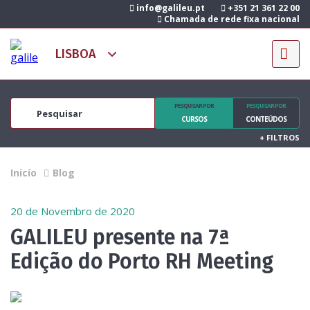
info@galileu.pt
+351 21 361 22 00
Chamada de rede fixa nacional
PESQUISAR POR
PESQUISAR POR
CURSOS
CONTEÚDOS
+
FILTROS
Inicío
Blog
20 de Novembro de 2020
GALILEU presente na 7ª
Edição do Porto RH Meeting