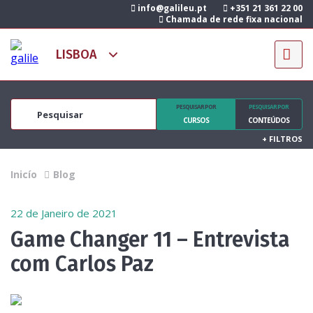
info@galileu.pt
+351 21 361 22 00
Chamada de rede fixa nacional
PESQUISAR POR
PESQUISAR POR
CURSOS
CONTEÚDOS
+
FILTROS
Inicío
Blog
22 de Janeiro de 2021
Game Changer 11 – Entrevista
com Carlos Paz