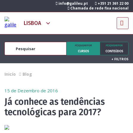
info@galileu.pt
+351 21 361 22 00
Chamada de rede fixa nacional
PESQUISAR POR
PESQUISAR POR
CURSOS
CONTEÚDOS
+
FILTROS
Inicío
Blog
15 de Dezembro de 2016
Já conhece as tendências
tecnológicas para 2017?