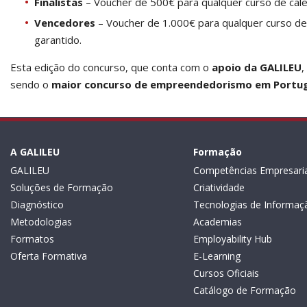
Finalistas
– Voucher de 500€ para qualquer curso de cal
Vencedores
– Voucher de 1.000€ para qualquer curso d
garantido.
Esta edição do concurso, que conta com o
apoio da GALILEU
,
sendo o
maior concurso de empreendedorismo em Portu
A GALILEU
Formação
GALILEU
Competências Empresaria
Soluções de Formação
Criatividade
Diagnóstico
Tecnologias de Informaç
Metodologias
Academias
Formatos
Employability Hub
Oferta Formativa
E-Learning
Cursos Oficiais
Catálogo de Formação