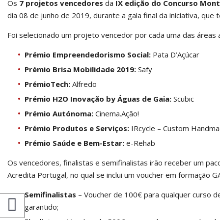
Os
7 projetos vencedores
da
IX edição do Concurso Mont
dia 08 de junho de 2019, durante a gala final da iniciativa, qu
Foi selecionado um projeto vencedor por cada uma das áreas 
Prémio Empreendedorismo Social:
Pata D’Açúcar
Prémio Brisa Mobilidade 2019:
Safy
PrémioTech:
Alfredo
Prémio H2O Inovação by Águas de Gaia:
Scubic
Prémio Autónoma:
Cinema.Ação!
Prémio Produtos e Serviços:
IRcycle – Custom Handma
Prémio Saúde e Bem-Estar:
e-Rehab
Os vencedores, finalistas e semifinalistas irão receber um pac
Acredita Portugal, no qual se inclui um voucher em formação G
Semifinalistas
– Voucher de 100€ para qualquer curso d
garantido;