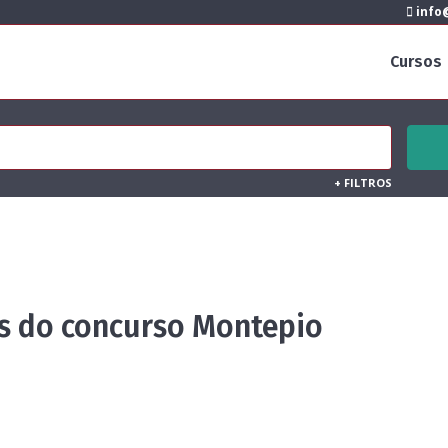
info@
Cursos
+
FILTROS
es do concurso Montepio