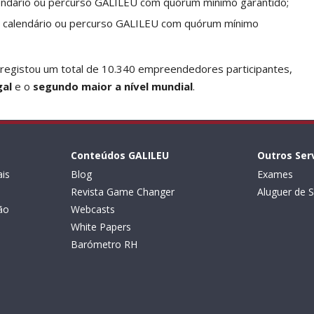
endário ou percurso GALILEU com quórum mínimo garantido;
e calendário ou percurso GALILEU com quórum mínimo
 registou um total de 10.340 empreendedores participantes,
gal
e o
segundo maior a nível mundia
l
.
Conteúdos GALILEU
Outros Ser
is
Blog
Exames
Revista Game Changer
Aluguer de S
ão
Webcasts
White Papers
Barómetro RH