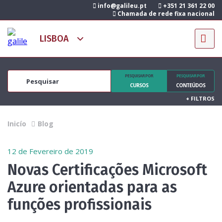
info@galileu.pt
+351 21 361 22 00
Chamada de rede fixa nacional
PESQUISAR POR
PESQUISAR POR
CURSOS
CONTEÚDOS
+
FILTROS
Inicío
Blog
12 de Fevereiro de 2019
Novas Certificações Microsoft
Azure orientadas para as
funções profissionais