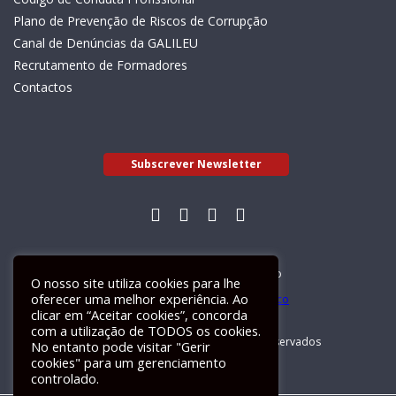
Plano de Prevenção de Riscos de Corrupção
Canal de Denúncias da GALILEU
Recrutamento de Formadores
Contactos
Subscrever Newsletter
Livro de Reclamações Electrónico
O nosso site utiliza cookies para lhe
oferecer uma melhor experiência. Ao
clicar em “Aceitar cookies”, concorda
com a utilização de TODOS os cookies.
GALILEU 2026 © Todos os direitos reservados
No entanto pode visitar "Gerir
cookies" para um gerenciamento
controlado.