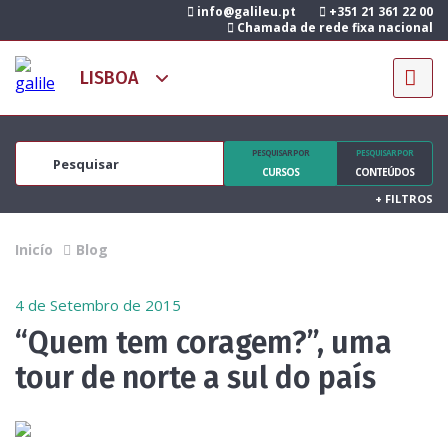
info@galileu.pt
+351 21 361 22 00
Chamada de rede fixa nacional
PESQUISAR POR
PESQUISAR POR
CURSOS
CONTEÚDOS
+
FILTROS
Inicío
Blog
4 de Setembro de 2015
“Quem tem coragem?”, uma
tour de norte a sul do país