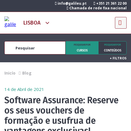
info@galileu.pt
+351 21 361 22 00
Chamada de rede fixa nacional
PESQUISAR POR
PESQUISAR POR
CURSOS
CONTEÚDOS
+
FILTROS
Inicío
Blog
14 de Abril de 2021
Software Assurance: Reserve
os seus vouchers de
formação e usufrua de