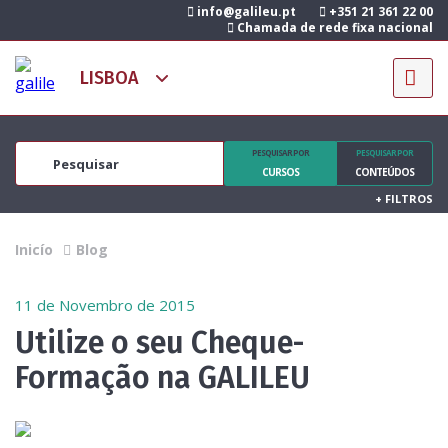
info@galileu.pt
+351 21 361 22 00
Chamada de rede fixa nacional
PESQUISAR POR
PESQUISAR POR
CURSOS
CONTEÚDOS
+
FILTROS
Inicío
Blog
11 de Novembro de 2015
Utilize o seu Cheque-
Formação na GALILEU