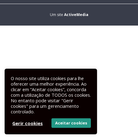
Um site
ActiveMedia
O nosso site utiliza cookies para lhe
oferecer uma melhor experiência. Ao
clicar em “Aceitar cookies”, concorda
com a utilização de TODOS os cookies.
No entanto pode visitar "Gerir
cookies" para um gerenciamento
controlado.
Gerir cookies
Aceitar cookies