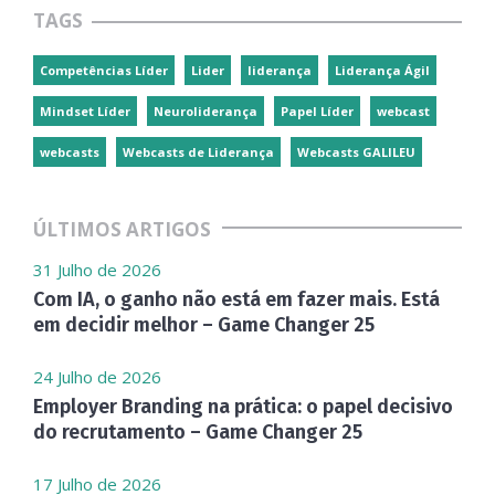
TAGS
Competências Líder
Lider
liderança
Liderança Ágil
Mindset Líder
Neuroliderança
Papel Líder
webcast
webcasts
Webcasts de Liderança
Webcasts GALILEU
ÚLTIMOS ARTIGOS
31 Julho de 2026
Com IA, o ganho não está em fazer mais. Está
em decidir melhor – Game Changer 25
24 Julho de 2026
Employer Branding na prática: o papel decisivo
do recrutamento – Game Changer 25
17 Julho de 2026