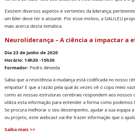
Existem diversos aspetos e vertentes da liderança; pertinen
um líder deve ter e assumir. Por esse motivo, a GALILEU pr
mais acerca desta temática.
Neuroliderança – A ciência a impactar a ef
Dia 23 de junho de 2020
Horário: 14h30 -15h30
Formador:
Pedro Almeida
Sabia que a resistência à mudança está codificada no nosso c
empatia? E que a razão pela qual ás vezes vê o copo meio vazi
como as nossas estruturas cerebrais respondem aos nossos de
utiliza esta informação para entender a forma como podemos li
Se procura melhorar o seu desempenho, ajudar a sua equipa a 
ou projeto, este webcast vai-lhe trazer informação que o ajuda
Saiba mais >>