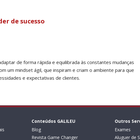
der de sucesso
 adaptar de forma rápida e equilibrada às constantes mudanças
m um mindset ágil, que inspiram e criam o ambiente para que
sidades e expectativas de clientes.
Conteúdos GALILEU
Outros Ser
is
Blog
Exames
Revista Game Changer
Aluguer de S