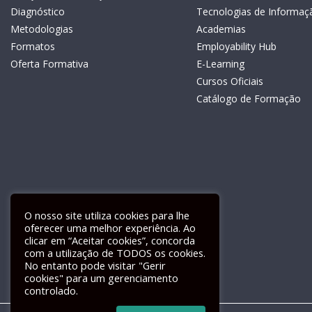
Diagnóstico
Tecnologias de Informaç
Metodologias
Academias
Formatos
Employability Hub
Oferta Formativa
E-Learning
Cursos Oficiais
Catálogo de Formação
O nosso site utiliza cookies para lhe
oferecer uma melhor experiência. Ao
clicar em “Aceitar cookies”, concorda
com a utilização de TODOS os cookies.
Livro de Reclamações Electrónico
No entanto pode visitar "Gerir
cookies" para um gerenciamento
controlado.