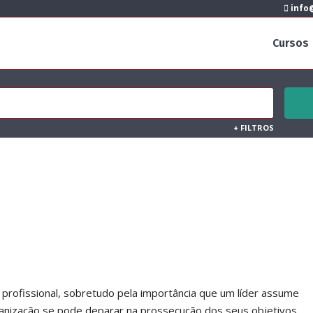
info@
Cursos
+
FILTROS
profissional, sobretudo pela importância que um líder assume
ganização se pode deparar na prossecução dos seus objetivos.