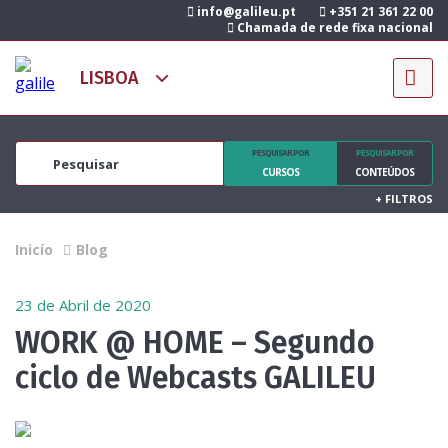
info@galileu.pt
+351 21 361 22 00
Chamada de rede fixa nacional
PESQUISAR POR
PESQUISAR POR
CURSOS
CONTEÚDOS
+
FILTROS
Inicío
Blog
23 de Abril de 2020
WORK @ HOME – Segundo
ciclo de Webcasts GALILEU