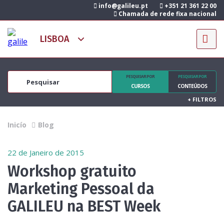
info@galileu.pt
+351 21 361 22 00
Chamada de rede fixa nacional
PESQUISAR POR
PESQUISAR POR
CURSOS
CONTEÚDOS
+
FILTROS
Inicío
Blog
22 de Janeiro de 2015
Workshop gratuito
Marketing Pessoal da
GALILEU na BEST Week