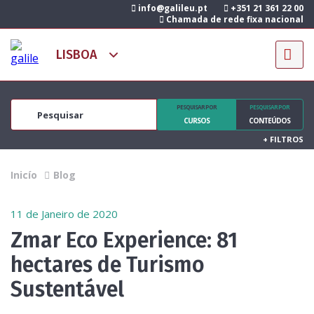
info@galileu.pt
+351 21 361 22 00
Chamada de rede fixa nacional
PESQUISAR POR
PESQUISAR POR
CURSOS
CONTEÚDOS
+
FILTROS
Inicío
Blog
11 de Janeiro de 2020
Zmar Eco Experience: 81
hectares de Turismo
Sustentável