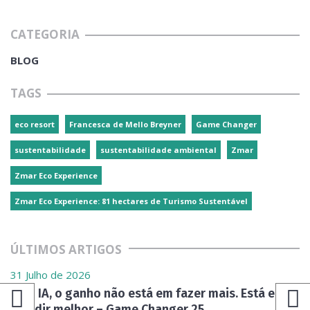
CATEGORIA
BLOG
TAGS
eco resort
Francesca de Mello Breyner
Game Changer
sustentabilidade
sustentabilidade ambiental
Zmar
Zmar Eco Experience
Zmar Eco Experience: 81 hectares de Turismo Sustentável
ÚLTIMOS ARTIGOS
31 Julho de 2026
Com IA, o ganho não está em fazer mais. Está em
decidir melhor – Game Changer 25