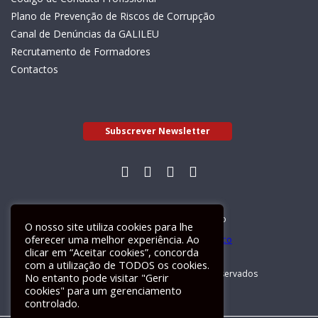
Plano de Prevenção de Riscos de Corrupção
Canal de Denúncias da GALILEU
Recrutamento de Formadores
Contactos
Subscrever Newsletter
Livro de Reclamações Electrónico
O nosso site utiliza cookies para lhe
oferecer uma melhor experiência. Ao
clicar em “Aceitar cookies”, concorda
com a utilização de TODOS os cookies.
GALILEU 2026 © Todos os direitos reservados
No entanto pode visitar "Gerir
cookies" para um gerenciamento
controlado.