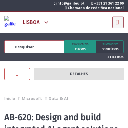
info@galileu.pt
+351 21 361 22 00
Chamada de rede fixa nacional
PESQUISAR POR
PESQUISAR POR
CURSOS
CONTEÚDOS
+
FILTROS
DETALHES
Inicío
Microsoft
Data & AI
AB-620: Design and build