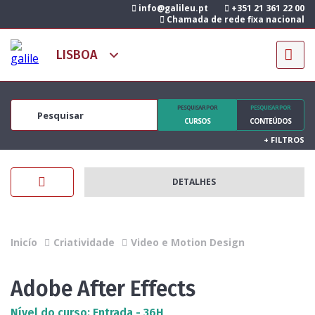
info@galileu.pt
+351 21 361 22 00
Chamada de rede fixa nacional
PESQUISAR POR
PESQUISAR POR
CURSOS
CONTEÚDOS
+
FILTROS
DETALHES
Inicío
Criatividade
Video e Motion Design
Adobe After Effects
Nível do curso: Entrada - 36H