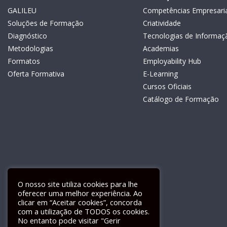
GALILEU
Competências Empresaria
Soluções de Formação
Criatividade
Diagnóstico
Tecnologias de Informaç
Metodologias
Academias
Formatos
Employability Hub
Oferta Formativa
E-Learning
Cursos Oficiais
Catálogo de Formação
O nosso site utiliza cookies para lhe
oferecer uma melhor experiência. Ao
clicar em “Aceitar cookies”, concorda
com a utilização de TODOS os cookies.
Livro de Reclamações Electrónico
No entanto pode visitar "Gerir