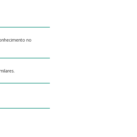
conhecimento no
milares.