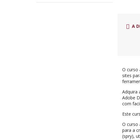
A D
O curso 
sites pa
ferramen
Adquira 
Adobe Dr
com faci
Este cur
O curso
para a c
(spry), 