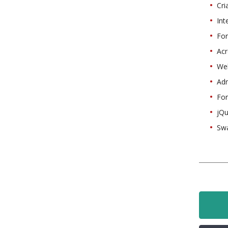
Cri
Int
For
Acr
We
Adm
Fo
jQu
Sw