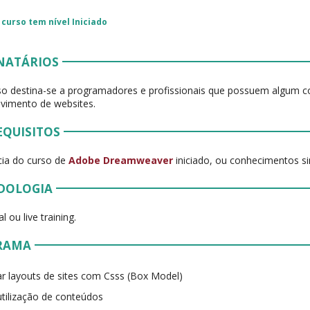
 curso tem nível
Iniciado
NATÁRIOS
so destina-se a programadores e profissionais que possuem algum 
vimento de websites.
EQUISITOS
cia do curso de
Adobe Dreamweaver
iniciado, ou conhecimentos si
DOLOGIA
l ou live training.
RAMA
ar layouts de sites com Csss (Box Model)
tilização de conteúdos