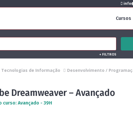
info@
Cursos
+
FILTROS
Tecnologias de Informação
Desenvolvimento / Programaç
be Dreamweaver – Avançado
o curso: Avançado - 39H