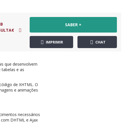
B
SABER +
SULTA€
IMPRIMIR
CHAT
ais que desenvolvem
 tabelas e as
o código de XHTML. O
imagens e animações
cimentos necessários
cos com DHTML e Ajax