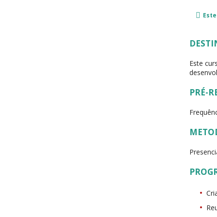
Este
DESTI
Este cur
desenvol
PRÉ-R
Frequên
METO
Presencia
PROG
Cri
Reu