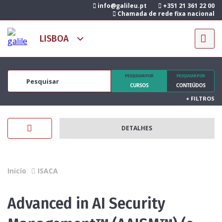
info@galileu.pt
+351 21 361 22 00
Chamada de rede fixa nacional
PESQUISAR POR
PESQUISAR POR
CURSOS
CONTEÚDOS
+
FILTROS
DETALHES
Inicío
ISACA
Advanced in AI Security