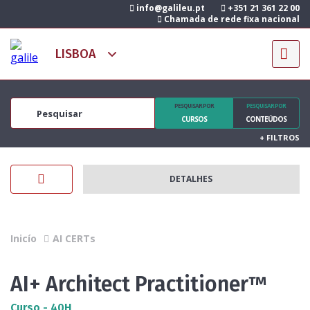
info@galileu.pt
+351 21 361 22 00
Chamada de rede fixa nacional
PESQUISAR POR
PESQUISAR POR
CURSOS
CONTEÚDOS
+
FILTROS
DETALHES
Inicío
AI CERTs
AI+ Architect Practitioner™
Curso - 40H