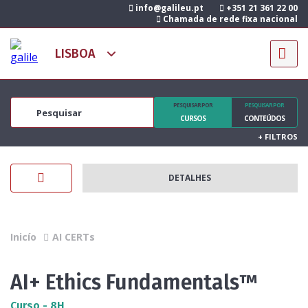
info@galileu.pt
+351 21 361 22 00
Chamada de rede fixa nacional
PESQUISAR POR
PESQUISAR POR
CURSOS
CONTEÚDOS
+
FILTROS
DETALHES
Inicío
AI CERTs
AI+ Ethics Fundamentals™
Curso - 8H