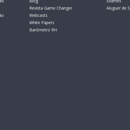
is
Blog
Exames
Revista Game Changer
Aluguer de S
ão
Webcasts
White Papers
Barómetro RH