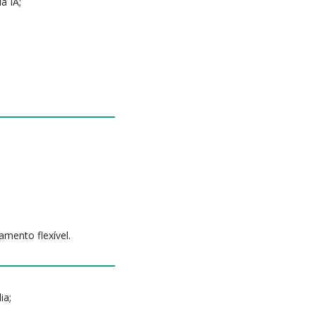
a IA;
amento flexível.
ia;