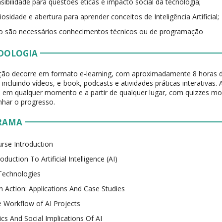
sibilidade para questões éticas e impacto social da tecnologia;
iosidade e abertura para aprender conceitos de Inteligência Artificial;
 são necessários conhecimentos técnicos ou de programação
DOLOGIA
ção decorre em formato e-learning, com aproximadamente 8 horas 
incluindo vídeos, e-book, podcasts e atividades práticas interativas
a em qualquer momento e a partir de qualquer lugar, com quizzes mo
har o progresso.
RAMA
rse Introduction
roduction To Artificial Intelligence (AI)
Technologies
in Action: Applications And Case Studies
 Workflow of AI Projects
ics And Social Implications Of AI