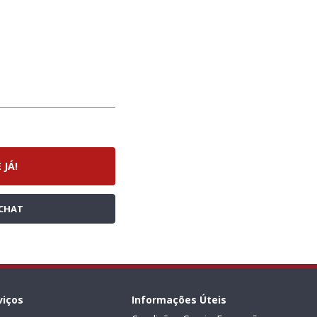
 JÁ!
CHAT
viços
Informações Úteis