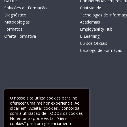
GALILEU
Competências Empresaria
Soluções de Formação
Criatividade
Diagnóstico
Tecnologias de Informaç
Metodologias
Academias
Formatos
Employability Hub
Oferta Formativa
E-Learning
Cursos Oficiais
Catálogo de Formação
O nosso site utiliza cookies para lhe
oferecer uma melhor experiência. Ao
clicar em “Aceitar cookies”, concorda
com a utilização de TODOS os cookies.
Livro de Reclamações Electrónico
No entanto pode visitar "Gerir
cookies" para um gerenciamento