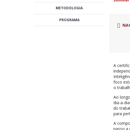
Summer A
METODOLOGIA
PROGRAMA
NA
A certif
indepen
Inteligê
foco est
o trabal
Ao longo
dia-a-di
do traba
para per
A compon
passo a 