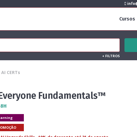
info@
Cursos
+
FILTROS
AI CERTs
 Everyone Fundamentals™
 8H
earning
ROMOÇÃO