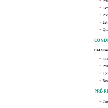
Pro
Ges
Pro
Est
Qua
COND
Detalh
Dur
Pon
For
Rea
PRÉ-R
Com