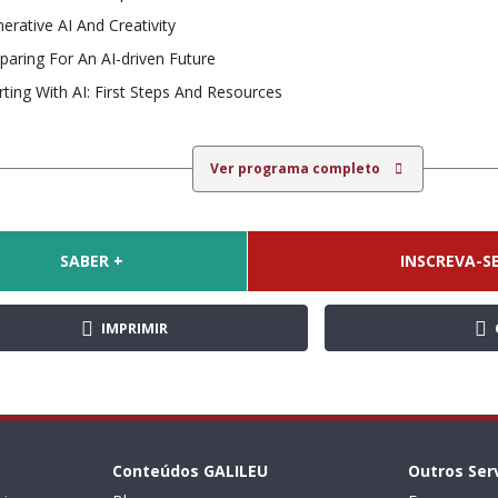
erative AI And Creativity
paring For An AI-driven Future
rting With AI: First Steps And Resources
Ver programa completo
SABER +
INSCREVA-SE
IMPRIMIR
Conteúdos GALILEU
Outros Ser