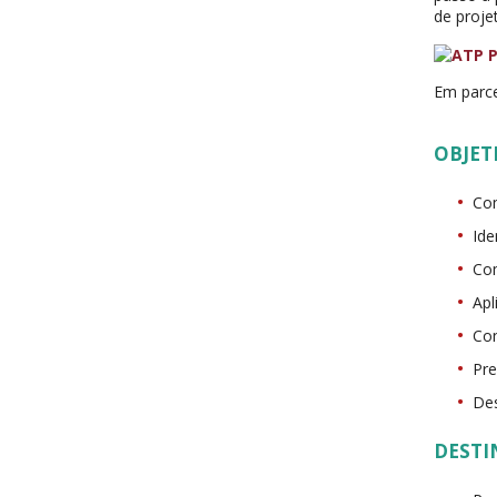
de proje
Em parce
OBJET
Com
Ide
Com
Apl
Con
Pre
Des
DESTI