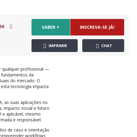
5€
SABER +
INSCREVA-SE JÁ!
IMPRIMIR
CHAT
r qualquer profissional —
s fundamentos da
 atuais do mercado. O
 esta tecnologia impacta
A, as suas aplicações no
, impacto social e futuro
l e aplicável, mesmo
ormada e responsável.
dos de caso e orientação
 compreender workflows