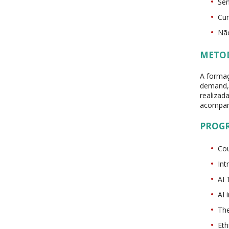
Sen
Cur
Não
METO
A forma
demand, 
realizad
acompan
PROG
Cou
Int
AI 
AI 
The
Eth