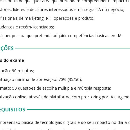
fissionais de qualquer área que pretendam compreender o impacto d
tores, líderes e decisores interessados em integrar IA no negócio;
fissionais de marketing, RH, operações e produto;
udantes e recém-licenciados;
lquer pessoa que pretenda adquirir competências básicas em IA
IÇÕES
es do exame
ação: 90 minutos;
tuação mínima de aprovação: 70% (35/50);
mato: 50 questões de escolha múltipla e múltipla resposta;
lização online, através de plataforma com proctoring por IA e agend
EQUISITOS
preensão básica de tecnologias digitais e do seu impacto no dia-a-d