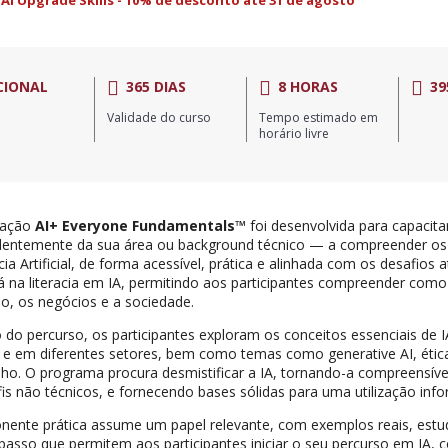
I Upgrade Skills - 10% de desconto até 31 de agosto
CIONAL
365 DIAS
8 HORAS
39
Validade do curso
Tempo estimado em
horário livre
icação
AI+ Everyone Fundamentals™
foi desenvolvida para capacita
dentemente da sua área ou background técnico — a compreender o
ncia Artificial, de forma acessível, prática e alinhada com os desafios
á na literacia em IA, permitindo aos participantes compreender como
ho, os negócios e a sociedade.
 do percurso, os participantes exploram os conceitos essenciais de I
a e em diferentes setores, bem como temas como generative AI, ética
lho. O programa procura desmistificar a IA, tornando-a compreensíve
fis não técnicos, e fornecendo bases sólidas para uma utilização inf
ente prática assume um papel relevante, com exemplos reais, estu
passo que permitem aos participantes iniciar o seu percurso em IA,