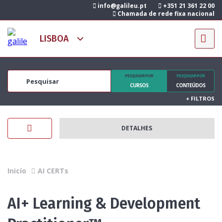
info@galileu.pt
+351 21 361 22 00
Chamada de rede fixa nacional
PESQUISAR POR
PESQUISAR POR
CURSOS
CONTEÚDOS
+
FILTROS
DETALHES
Inicío
AI CERTs
AI+ Learning & Development