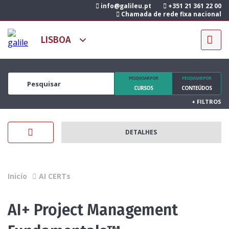
info@galileu.pt
+351 21 361 22 00
Chamada de rede fixa nacional
PESQUISAR POR
PESQUISAR POR
CURSOS
CONTEÚDOS
+
FILTROS
DETALHES
Inicío
AI CERTs
AI+ Project Management