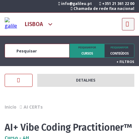
info@galileu.pt
+351 21 361 22 00
Chamada de rede fixa nacional
PESQUISAR POR
PESQUISAR POR
CURSOS
CONTEÚDOS
+
FILTROS
DETALHES
Inicío
AI CERTs
AI+ Vibe Coding Practitioner™
Curso - 4H