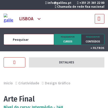
info@galileu.pt
+351 21 361 22 00
Chamada de rede fixa nacional
PESQUISAR POR
PESQUISAR POR
CURSOS
CONTEÚDOS
+
FILTROS
DETALHES
Inicío
Criatividade
Design Gráfico
Arte Final
Nível do curso: Intermédio - 24H