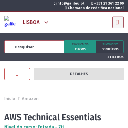
info@galileu.pt
+351 21 361 22 00
Chamada de rede fixa nacional
PESQUISAR POR
PESQUISAR POR
CURSOS
CONTEÚDOS
+
FILTROS
DETALHES
Inicío
Amazon
AWS Technical Essentials
Nível do curso: Entrada - 7H