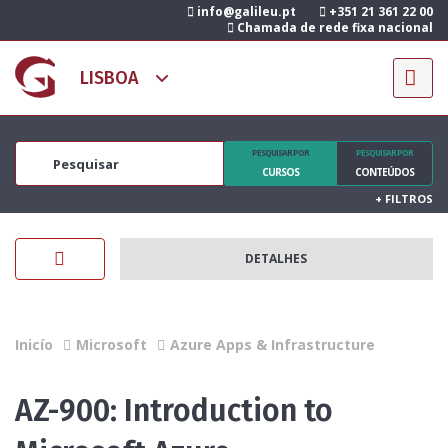
info@galileu.pt
+351 21 361 22 00
Chamada de rede fixa nacional
PESQUISAR POR
PESQUISAR POR
CURSOS
CONTEÚDOS
+
FILTROS
DETALHES
Inicío
Microsoft
Azure Apps & Infrastructure
AZ-900: Introduction to