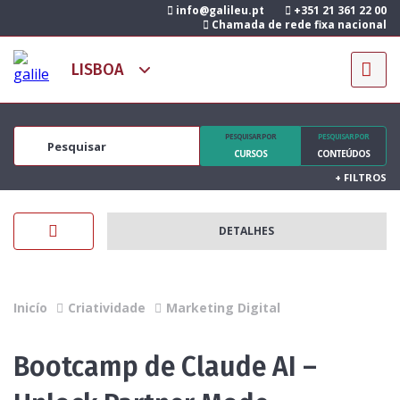
info@galileu.pt
+351 21 361 22 00
Chamada de rede fixa nacional
PESQUISAR POR
PESQUISAR POR
CURSOS
CONTEÚDOS
+
FILTROS
DETALHES
Inicío
Criatividade
Marketing Digital
Bootcamp de Claude AI –