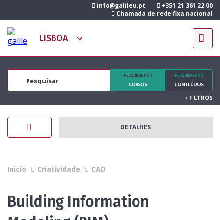
info@galileu.pt
+351 21 361 22 00
Chamada de rede fixa nacional
PESQUISAR POR
PESQUISAR POR
CURSOS
CONTEÚDOS
+
FILTROS
DETALHES
Inicío
Criatividade
CAD
Building Information