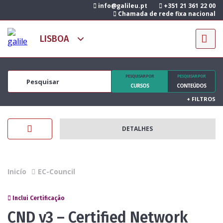
info@galileu.pt
+351 21 361 22 00
Chamada de rede fixa nacional
PESQUISAR POR
PESQUISAR POR
CURSOS
CONTEÚDOS
+
FILTROS
DETALHES
Inicío
EC-Council
Inclui Certificação
CND v3 – Certified Network